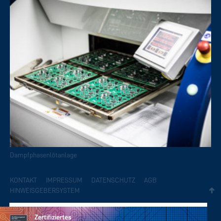
Dampfphasenlötanlage
KONTAKT
IMPRESSUM
DATENSCHUTZ
AGB
HINWEISGEBERSYSTEM
Zertifiziertes